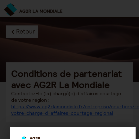
Retour
Conditions de partenariat
avec AG2R La Mondiale
Contactez-le (la) chargé(e) d'affaires courtage
de votre région :
https://www.ag2rlamondiale.fr/entreprise/courtiers/r
votre-charge-d-affaires-courtage-regional